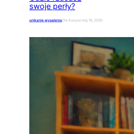
swoje perły?
unikanie wypalenia
Ola Kunysz
·
maj 16, 2026