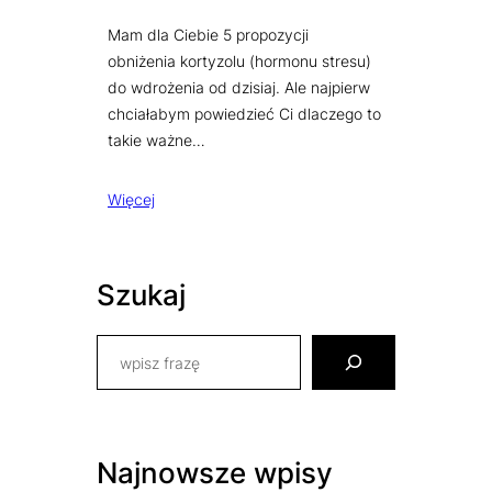
Mam dla Ciebie 5 propozycji
obniżenia kortyzolu (hormonu stresu)
do wdrożenia od dzisiaj. Ale najpierw
chciałabym powiedzieć Ci dlaczego to
takie ważne…
Więcej
Szukaj
S
e
a
r
c
Najnowsze wpisy
h