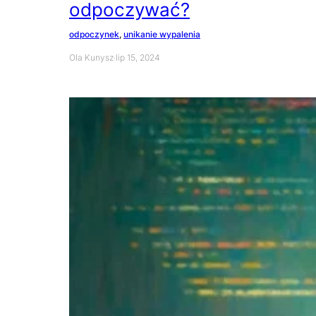
odpoczywać?
odpoczynek
, 
unikanie wypalenia
Ola Kunysz
·
lip 15, 2024