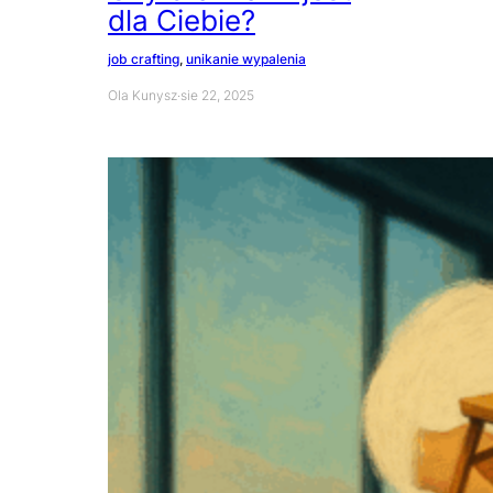
dla Ciebie?
job crafting
, 
unikanie wypalenia
Ola Kunysz
·
sie 22, 2025