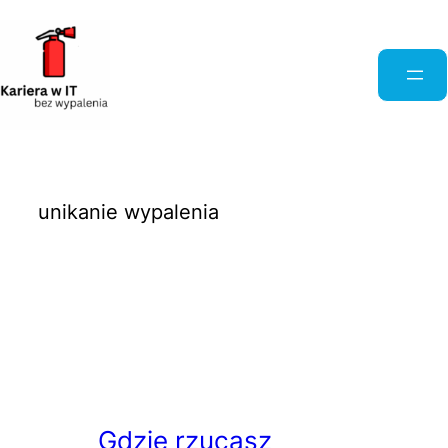
Przejdź
do
treści
unikanie wypalenia
Gdzie rzucasz