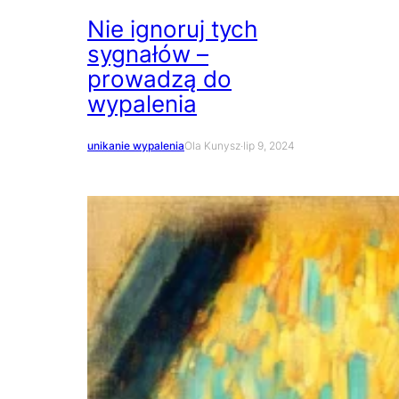
Nie ignoruj tych
sygnałów –
prowadzą do
wypalenia
unikanie wypalenia
Ola Kunysz
·
lip 9, 2024