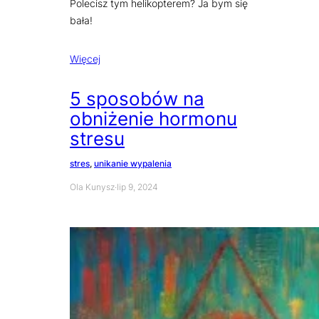
Polecisz tym helikopterem? Ja bym się
bała!
Więcej
5 sposobów na
obniżenie hormonu
stresu
stres
, 
unikanie wypalenia
Ola Kunysz
·
lip 9, 2024