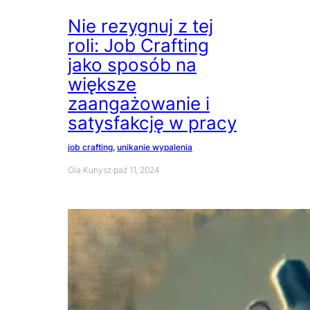
Nie rezygnuj z tej
roli: Job Crafting
jako sposób na
większe
zaangażowanie i
satysfakcję w pracy
job crafting
, 
unikanie wypalenia
Ola Kunysz
·
paź 11, 2024