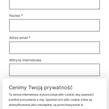
Nazwa
*
Adres email
*
Witryna internetowa
Zapamiętaj moje dane w tej przeglądarce podczas
Cenimy Twoją prywatność
pisania kolejnych komentarzy.
Ta strona internetowa wykorzystuje pliki cookie, aby poprawić
komfort korzystania z niej. Spośród nich pliki cookie, które są
sklasyfikowane jako niezbędne, są przechowywane w