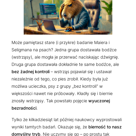
Może pamiętasz stare (i przykre) badanie Maiera i
Seligmana na psach? Jedna grupa dostawała bodźce
(wstrząsy), ale mogła je przerwać naciskając dźwignię.
Druga grupa dostawała dokładnie te same bodźce, ale
bez żadnej kontroli
– wstrząs pojawiał się i ustawał
niezależnie od tego, co pies zrobił. Kiedy była już
możliwa ucieczka, psy z grupy „bez kontroli” w
większości nawet nie próbowały. Kładły się i biernie
znosiły wstrząsy. Tak powstało pojęcie
wyuczonej
bezradności
.
Tylko że kilkadziesiąt lat później naukowcy wyprostowali
wyniki tamtych badań. Okazuje się, że
bierność to nasz
domyślny tryb
. Nie uczymy się go – po prostu tak