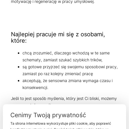
motywację i regenerację w pracy umysłowej.
Najlepiej pracuje mi się z osobami,
które:
chcą zrozumieć, dlaczego wchodzą w te same
schematy, zamiast szukać szybkich trików,
są gotowe przyjrzeć się swojemu sposobowi pracy,
zamiast po raz kolejny zmieniać pracę
akceptują, że sensowna zmiana wymaga czasu i
konsekwencji.
Jeśli to jest sposób myślenia, który jest Ci bliski, możemy
porozmawiać o współpracy.
Cenimy Twoją prywatność
Napisz do mnie
Ta strona internetowa wykorzystuje pliki cookie, aby poprawić