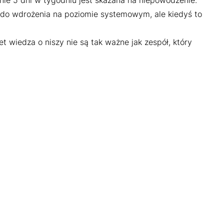
nie 5 dni w tygodniu jest skazana na niepowodzenie.
e do wdrożenia na poziomie systemowym, ale kiedyś to
wet wiedza o niszy nie są tak ważne jak zespół, który