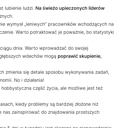
t lubienie ludzi.
Na świeżo upieczonych liderów
znych.
o nie wymysł „leniwych” pracowników wchodzących na
czenie. Warto potraktować je poważnie, bo statystyki
 ciągu dnia. Warto wprowadzać do swojej
lka głębszych wdechów mogą
poprawić skupienie,
ch zmienia się detale sposobu wykonywania zadań,
mii. No i działania!
obbystyczna część życia, ale możliwe jest też
sach, kiedy problemy są bardziej złożone niż
 nas zainspirować do znajdowania prostszych