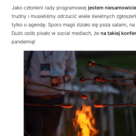
Jako członkini rady programowej
jestem niesamowici
trudny i musieliśmy odrzucić wiele świetnych zgłoszeń
tylko o agendę. Sporo magii działo się poza salami, n
Dużo osób pisało w social mediach, że
na takiej konfer
pandemią!