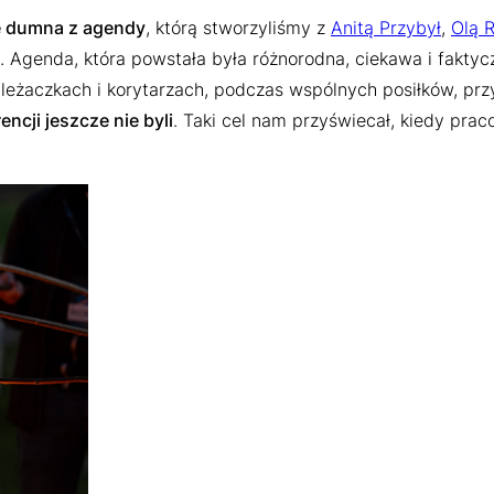
e dumna z agendy
, którą stworzyliśmy z
Anitą Przybył
,
Olą 
. Agenda, która powstała była różnorodna, ciekawa i faktyc
a leżaczkach i korytarzach, podczas wspólnych posiłków, prz
encji jeszcze nie byli
. Taki cel nam przyświecał, kiedy pr