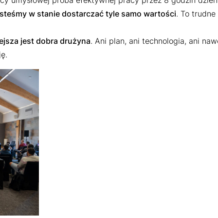
acy umysłowej próba efektywnej pracy przez 8 godzin dzien
esteśmy w stanie dostarczać tyle samo wartości
. To trudn
ejsza jest dobra drużyna
. Ani plan, ani technologia, ani na
ę.