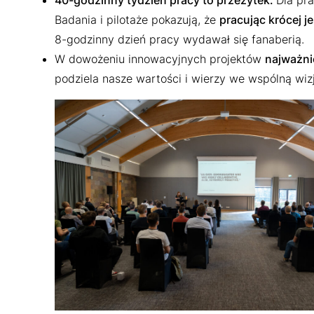
40-godzinny tydzień pracy to przeżytek.
Dla pr
Badania i pilotaże pokazują, że
pracując krócej j
8-godzinny dzień pracy wydawał się fanaberią.
W dowożeniu innowacyjnych projektów
najważni
podziela nasze wartości i wierzy we wspólną wizj