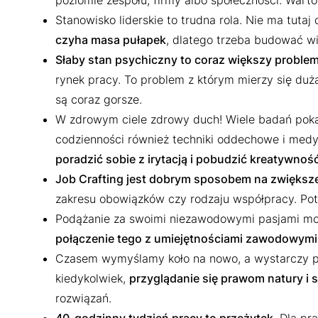
poziomie zespołu, firmy albo społeczności. Warto
Stanowisko liderskie to trudna rola. Nie ma tutaj 
czyha masa pułapek
, dlatego trzeba budować wi
Słaby stan psychiczny to coraz większy proble
rynek pracy. To problem z którym mierzy się duż
są coraz gorsze.
W zdrowym ciele zdrowy duch! Wiele badań poka
codzienności również techniki oddechowe i medy
poradzić sobie z irytacją i pobudzić kreatywnoś
Job Crafting jest dobrym sposobem na zwiększen
zakresu obowiązków czy rodzaju współpracy. Pot
Podążanie za swoimi niezawodowymi pasjami moż
połączenie tego z umiejętnościami zawodowym
Czasem wymyślamy koło na nowo, a wystarczy przy
kiedykolwiek,
przyglądanie się prawom natury i 
rozwiązań.