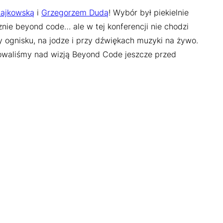
Rajkowską
i
Grzegorzem Dudą
! Wybór był piekielnie
znie beyond code… ale w tej konferencji nie chodzi
y ognisku, na jodze i przy dźwiękach muzyki na żywo.
acowaliśmy nad wizją Beyond Code jeszcze przed