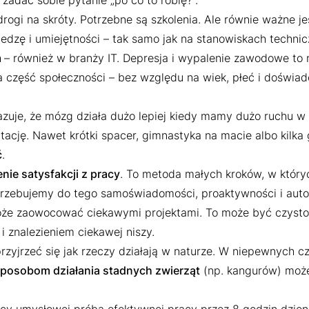
 zadać sobie pytanie „po co to robię?”.
drogi na skróty. Potrzebne są szkolenia. Ale równie ważne jes
edzę i umiejętności – tak samo jak na stanowiskach technic
m
– również w branży IT. Depresja i wypalenie zawodowe t
a część społeczności – bez względu na wiek, płeć i doświad
zuje, że mózg działa dużo lepiej kiedy mamy dużo ruchu w
tację. Nawet krótki spacer, gimnastyka na macie albo ki
ć
.
ie satysfakcji z pracy
. To metoda małych kroków, w który
rzebujemy do tego samoświadomości, proaktywności i autono
e zaowocować ciekawymi projektami. To może być czysto h
i
i znalezieniem ciekawej niszy.
jrzeć się jak rzeczy działają w naturze. W niepewnych cza
sposobom działania stadnych zwierząt
(np. kangurów) może