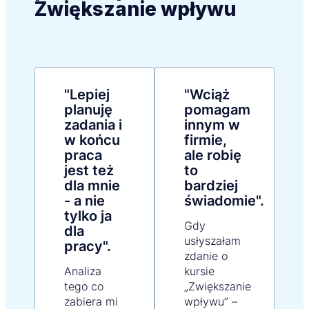
Zwiększanie wpływu
"Lepiej
"Wciąż
planuję
pomagam
zadania i
innym w
w końcu
firmie,
praca
ale robię
jest też
to
dla mnie
bardziej
- a nie
świadomie".
tylko ja
Gdy
dla
usłyszałam
pracy".
zdanie o
Analiza
kursie
tego co
„Zwiększanie
zabiera mi
wpływu” –