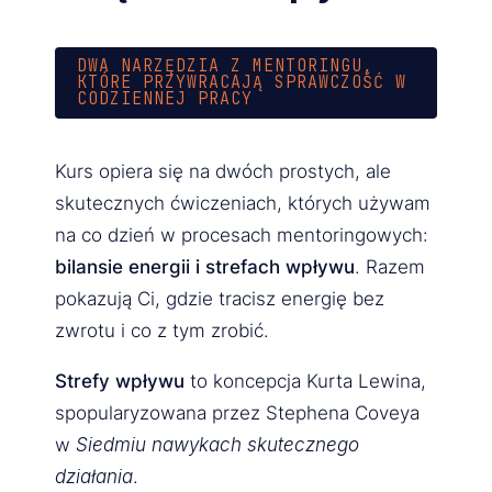
DWA NARZĘDZIA Z MENTORINGU,
KTÓRE PRZYWRACAJĄ SPRAWCZOŚĆ W
CODZIENNEJ PRACY
Kurs opiera się na dwóch prostych, ale
skutecznych ćwiczeniach, których używam
na co dzień w procesach mentoringowych:
bilansie energii i strefach wpływu
. Razem
pokazują Ci, gdzie tracisz energię bez
zwrotu i co z tym zrobić.
Strefy wpływu
to koncepcja Kurta Lewina,
spopularyzowana przez Stephena Coveya
w
Siedmiu nawykach skutecznego
działania
.