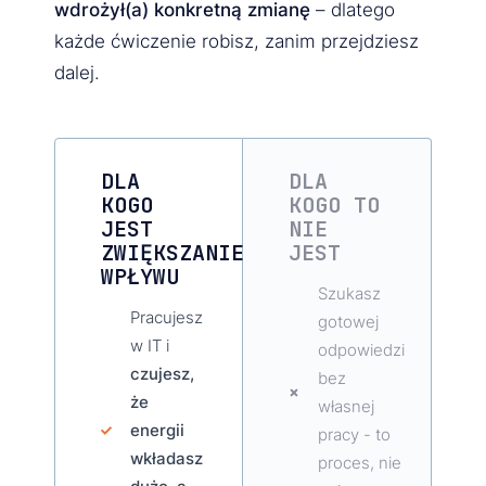
wdrożył(a) konkretną zmianę
– dlatego
każde ćwiczenie robisz, zanim przejdziesz
dalej.
DLA
DLA
KOGO
KOGO TO
JEST
NIE
ZWIĘKSZANIE
JEST
WPŁYWU
Szukasz
Pracujesz
gotowej
w IT i
odpowiedzi
czujesz,
bez
że
własnej
energii
pracy - to
wkładasz
proces, nie