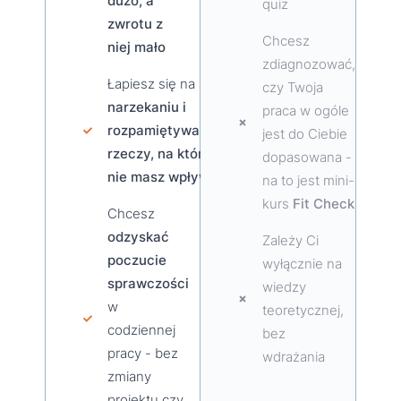
dużo, a
quiz
zwrotu z
Chcesz
niej mało
zdiagnozować,
Łapiesz się na
czy Twoja
narzekaniu i
praca w ogóle
rozpamiętywaniu
jest do Ciebie
rzeczy, na które
dopasowana -
nie masz wpływu
na to jest mini-
kurs
Fit Check
Chcesz
odzyskać
Zależy Ci
poczucie
wyłącznie na
sprawczości
wiedzy
w
teoretycznej,
codziennej
bez
pracy - bez
wdrażania
zmiany
projektu czy