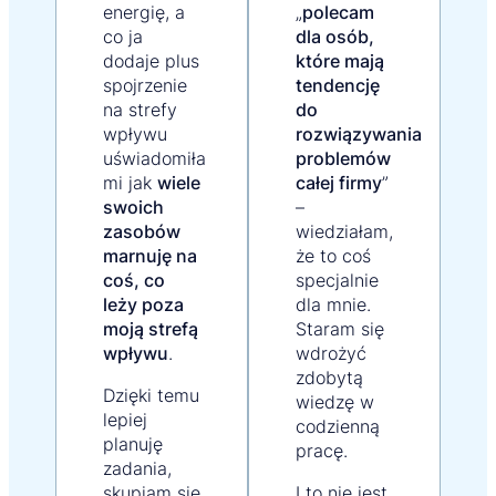
energię, a
„
polecam
co ja
dla osób,
dodaje plus
które mają
spojrzenie
tendencję
na strefy
do
wpływu
rozwiązywania
uświadomiła
problemów
mi jak
wiele
całej firmy
”
swoich
–
zasobów
wiedziałam,
marnuję na
że to coś
coś, co
specjalnie
leży poza
dla mnie.
moją strefą
Staram się
wpływu
.
wdrożyć
zdobytą
Dzięki temu
wiedzę w
lepiej
codzienną
planuję
pracę.
zadania,
skupiam się
I to nie jest