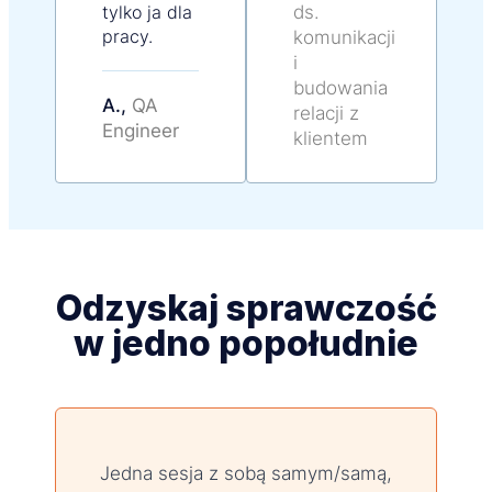
tylko ja dla
ds.
pracy.
komunikacji
i
budowania
A.,
QA
relacji z
Engineer
klientem
Odzyskaj sprawczość
w jedno popołudnie
Jedna sesja z sobą samym/samą,